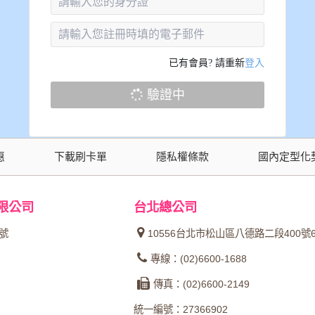
已有會員? 請重新
登入
驗證中
惠
下載刷卡單
隱私權條款
國內定型化
限公司
台北總公司
4號
10556台北市松山區八德路二段400號
專線：(02)6600-1688
傳真：(02)6600-2149
統一編號：27366902