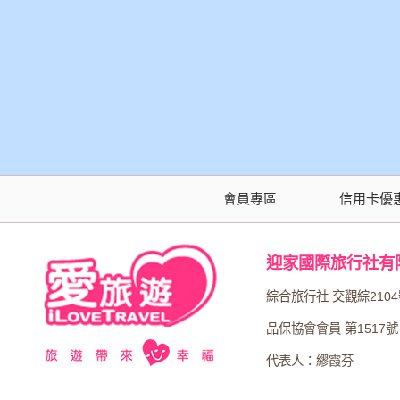
會員專區
信用卡優
迎家國際旅行社有
綜合旅行社 交觀綜210
品保協會會員 第1517號
代表人：繆霞芬