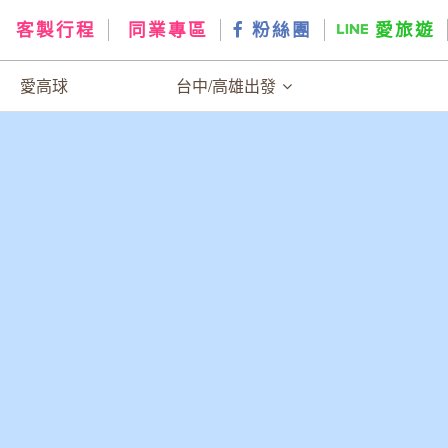
客製行程
同業專區
粉絲團
愛旅遊
愛高球
台中/高雄出發