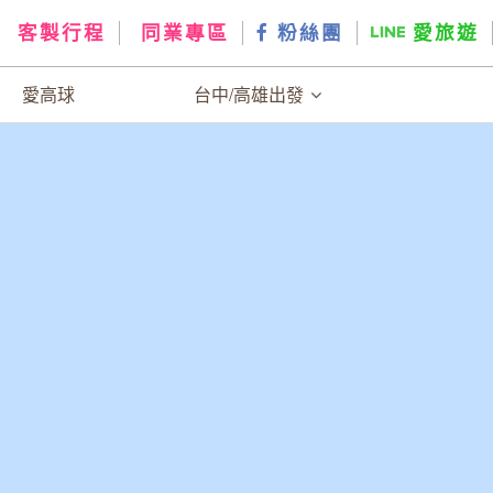
客製行程
同業專區
粉絲團
愛旅遊
愛高球
台中/高雄出發