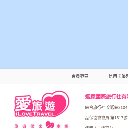
會員專區
信用卡優
迎家國際旅行社有
綜合旅行社 交觀綜210
品保協會會員 第1517號