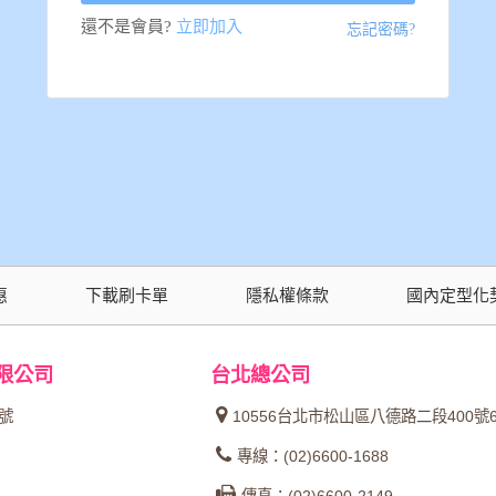
還不是會員?
立即加入
忘記密碼?
惠
下載刷卡單
隱私權條款
國內定型化
限公司
台北總公司
4號
10556台北市松山區八德路二段400號
專線：(02)6600-1688